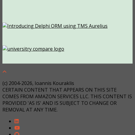
(c) 2004-2026, Ioannis Kouraklis
CERTAIN CONTENT THAT APPEARS ON THIS SITE
COMES FROM AMAZON SERVICES LLC. THIS CONTENT IS
PROVIDED 'AS IS' AND IS SUBJECT TO CHANGE OR
REMOVAL AT ANY TIME.