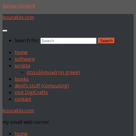
Below content
kouraklis.com
Search for:
home
software
scripta
στα ελληνικά (in greek)
books
devil’s stuff (computing)
visit DigiCrafts
contact
kouraklis.com
my small web corner
home