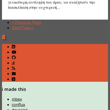
γενικότερη αντίληψη του όρου, να αναζητούν την
διασκέδαση στην νυχτερινή...
« Previous Page
Next Page »
i made this
mbex
conflux