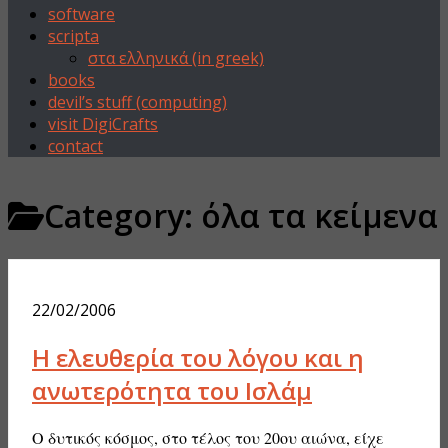
software
scripta
στα ελληνικά (in greek)
books
devil’s stuff (computing)
visit DigiCrafts
contact
Category:
όλα τα κείμενα
22/02/2006
Η ελευθερία του λόγου και η
ανωτερότητα του Ισλάμ
Ο δυτικός κόσμος, στο τέλος του 20ου αιώνα, είχε