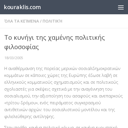
kouraklis.com
Below content
ΌΛΑ ΤΑ ΚΕΊΜΕΝΑ
/
ΠΟΛΙΤΙΚΉ
Το κυνήγι της χαμένης πολιτικής
φιλοσοφίας
18/03/2005
Η αναθέρμανση της πορείας μερικών σοσιαλδημοκρατικών
κομμάτων σε κάποιες χώρες της Ευρώπης έδωσε λαβή σε
ελληνικούς κομματικούς σχηματισμούς και σε πολιτικούς
σχολιαστές για σκέψεις σχετικά με την αναγέννηση του
σοσιαλισμού, την αξιοποίηση του ασαφούς και ανεπαρκούς
«τρίτου δρόμου», ενός πειράματος συγκερασμού
αντιθετικών αρχών: του σοσιαλιστικού μοντέλου και της
φιλελεύθερης αντίληψης.
Στην πράξη, κανένα πολιτικό κόμμα, σε κανένα ευρωπαϊκό