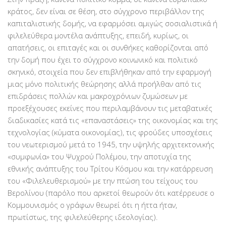
κράτος, δεν είναι σε θέση, στο σύγχρονο περιβάλλον της
καπιταλιστικής δομής, να εφαρμόσει αμιγώς σοσιαλιστικά ή
φιλελεύθερα μοντέλα ανάπτυξης, επειδή, κυρίως, οι
απατήσεις, οι επιταγές και οι συνθήκες καθορίζονται από
την δομή που έχει το σύγχρονο κοινωνικό και πολιτικό
σκηνικό, στοιχεία που δεν επιβλήθηκαν από την εφαρμογή
μιας μόνο πολιτικής θεώρησης αλλά προήλθαν από τις
επιδράσεις πολλών και μακροχρόνιων ζυμώσεων με
προεξέχουσες εκείνες που περιλαμβάνουν τις μεταβατικές
διαδικασίες κατά τις «επαναστάσεις» της οικονομίας και της
τεχνολογίας (κύματα οικονομίας), τις φρούδες υποσχέσεις
του νεωτερισμού μετά το 1945, την υψηλής αρχιτεκτονικής
«συμφωνία» του Ψυχρού Πολέμου, την αποτυχία της
εθνικής ανάπτυξης του Τρίτου Κόσμου και την κατάρρευση
του «Φιλελευθερισμού» με την πτώση του τείχους του
Βερολίνου (παρόλο που αρκετοί θεωρούν ότι κατέρρευσε ο
Κομμουνισμός ο γράφων θεωρεί ότι η ήττα ήταν,
πρωτίστως, της φιλελεύθερης ιδεολογίας).