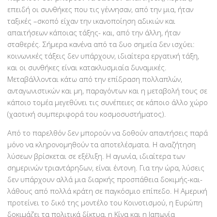
επειδή οι συνθήκες που τις γέννησαν, από την μια, ήταν
ταξικές –σκοπό είχαν την ικανοποίηση αδικιών και
απαιτήσεων κάποιας τάξης- και, από την άλλη, ήταν
σταθερές. Σήμερα κανένα από τα δυο σημεία δεν ισχύει:
κοινωνικές τάξεις δεν υπάρχουν, ιδιαίτερα εργατική τάξη,
και οι συνθήκες είναι κατακλυσμιαία δυναμικές.
Μεταβάλλονται κάτω από την επίδραση πολλαπλών,
ανταγωνιστικών και μη, παραγόντων και η μεταβολή τους σε
κάποιο τομέα μεγεθύνει τις συνέπειες σε κάποιο άλλο χώρο
(χαοτική συμπεριφορά του κοσμοσυστήματος).
Από το παρελθόν δεν μπορούν να δοθούν απαντήσεις παρά
μόνο να κληρονομηθούν τα αποτελέσματα. Η αναζήτηση
λύσεων βρίσκεται σε εξέλιξη. Η αγωνία, ιδιαίτερα των
σημερινών τριαντάρηδων, είναι έντονη. Για την ώρα, λύσεις
δεν υπάρχουν αλλά μια διαρκής προσπάθεια δοκιμής-και-
λάθους από πολλά κράτη σε παγκόσμιο επίπεδο. Η Αμερική
προτείνει το δικό της μοντέλο του Κοινοτισμού, η Ευρώπη
δοκιμάζει τα πολιτικά δίκτυα, η Κίνα και η Ιαπωνία