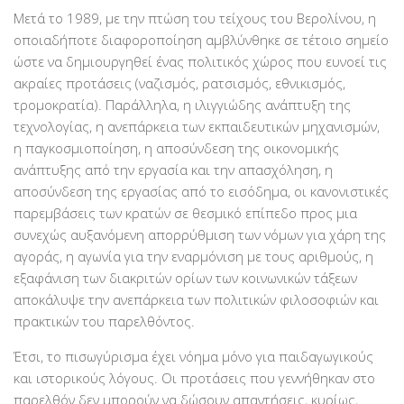
Μετά το 1989, με την πτώση του τείχους του Βερολίνου, η
οποιαδήποτε διαφοροποίηση αμβλύνθηκε σε τέτοιο σημείο
ώστε να δημιουργηθεί ένας πολιτικός χώρος που ευνοεί τις
ακραίες προτάσεις (ναζισμός, ρατσισμός, εθνικισμός,
τρομοκρατία). Παράλληλα, η ιλιγγιώδης ανάπτυξη της
τεχνολογίας, η ανεπάρκεια των εκπαιδευτικών μηχανισμών,
η παγκοσμιοποίηση, η αποσύνδεση της οικονομικής
ανάπτυξης από την εργασία και την απασχόληση, η
αποσύνδεση της εργασίας από το εισόδημα, οι κανονιστικές
παρεμβάσεις των κρατών σε θεσμικό επίπεδο προς μια
συνεχώς αυξανόμενη απορρύθμιση των νόμων για χάρη της
αγοράς, η αγωνία για την εναρμόνιση με τους αριθμούς, η
εξαφάνιση των διακριτών ορίων των κοινωνικών τάξεων
αποκάλυψε την ανεπάρκεια των πολιτικών φιλοσοφιών και
πρακτικών του παρελθόντος.
Έτσι, το πισωγύρισμα έχει νόημα μόνο για παιδαγωγικούς
και ιστορικούς λόγους. Οι προτάσεις που γεννήθηκαν στο
παρελθόν δεν μπορούν να δώσουν απαντήσεις, κυρίως,